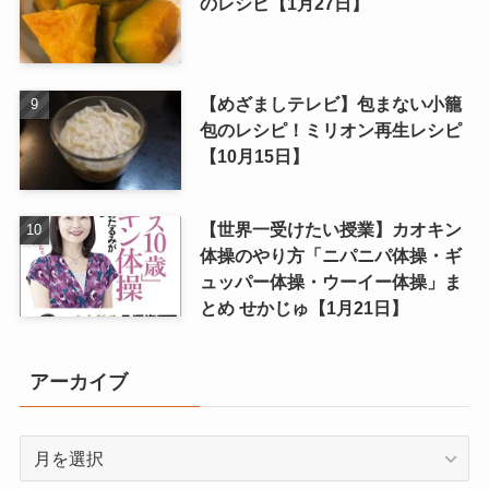
のレシピ【1月27日】
【めざましテレビ】包まない小籠
包のレシピ！ミリオン再生レシピ
【10月15日】
【世界一受けたい授業】カオキン
体操のやり方「ニパニパ体操・ギ
ュッパー体操・ウーイー体操」ま
とめ せかじゅ【1月21日】
アーカイブ
ア
ー