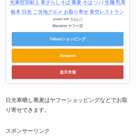
光東照宮献上 寒ざらしそば 蕎麦 そば ソバ 生麺 乳茸
栃木 日光 ご当地グルメ お取り寄せ 青空レストラン
posted with
カエレバ
Macaron ヤフー店
Yahooショッピング
Amazon
楽天市場
日光寒晒し蕎麦はヤフーショッピングなどでお取
り寄せできます。
スポンサーリンク