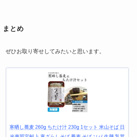
まとめ
ぜひお取り寄せしてみたいと思います。
寒晒し蕎麦 260g ちたけ汁 230g 1セット 米山そば 日
光東照宮献上 寒ざらしそば 蕎麦 そば ソバ 生麺 乳茸