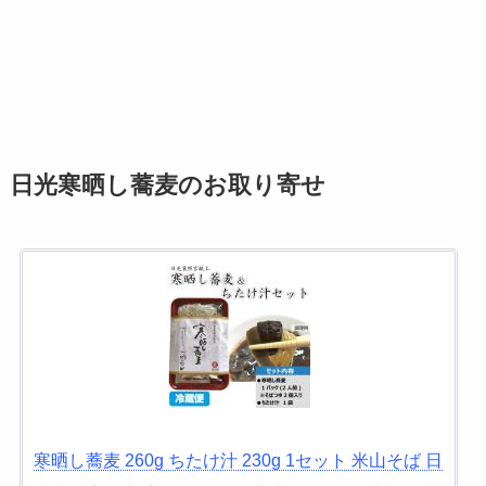
日光寒晒し蕎麦のお取り寄せ
寒晒し蕎麦 260g ちたけ汁 230g 1セット 米山そば 日