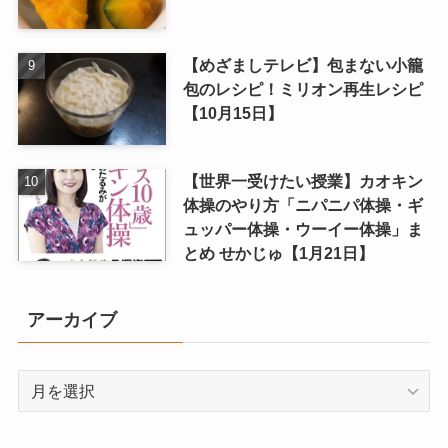
【めざましテレビ】包まない小籠
包のレシピ！ミリオン再生レシピ
【10月15日】
【世界一受けたい授業】カオキン
体操のやり方「ニパニパ体操・ギ
ュッパー体操・ウーイー体操」ま
とめ せかじゅ【1月21日】
アーカイブ
ア
ー
カ