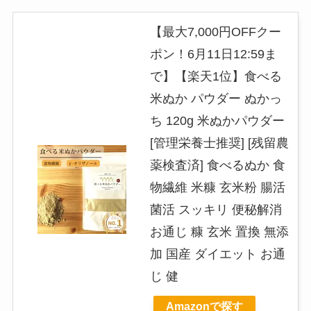
【最大7,000円OFFクー
ポン！6月11日12:59ま
で】【楽天1位】食べる
米ぬか パウダー ぬかっ
ち 120g 米ぬかパウダー
[管理栄養士推奨] [残留農
薬検査済] 食べるぬか 食
物繊維 米糠 玄米粉 腸活
菌活 スッキリ 便秘解消
お通じ 糠 玄米 置換 無添
加 国産 ダイエット お通
じ 健
Amazonで探す