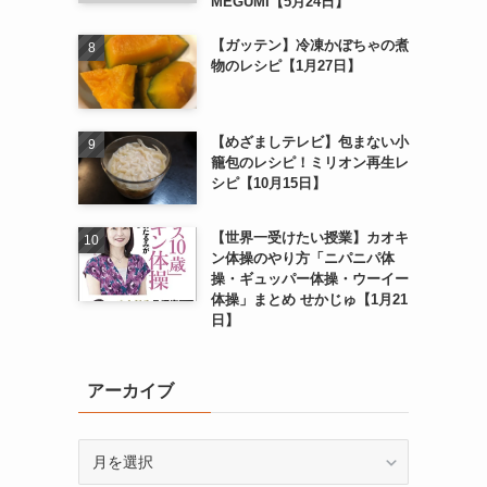
MEGUMI【5月24日】
【ガッテン】冷凍かぼちゃの煮
物のレシピ【1月27日】
【めざましテレビ】包まない小
籠包のレシピ！ミリオン再生レ
シピ【10月15日】
【世界一受けたい授業】カオキ
ン体操のやり方「ニパニパ体
操・ギュッパー体操・ウーイー
体操」まとめ せかじゅ【1月21
日】
アーカイブ
ア
ー