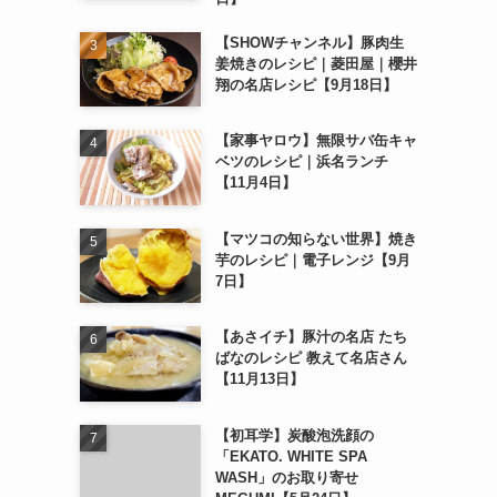
【SHOWチャンネル】豚肉生
姜焼きのレシピ｜菱田屋｜櫻井
翔の名店レシピ【9月18日】
【家事ヤロウ】無限サバ缶キャ
ベツのレシピ｜浜名ランチ
【11月4日】
【マツコの知らない世界】焼き
芋のレシピ｜電子レンジ【9月
7日】
【あさイチ】豚汁の名店 たち
ばなのレシピ 教えて名店さん
【11月13日】
【初耳学】炭酸泡洗顔の
「EKATO. WHITE SPA
WASH」のお取り寄せ