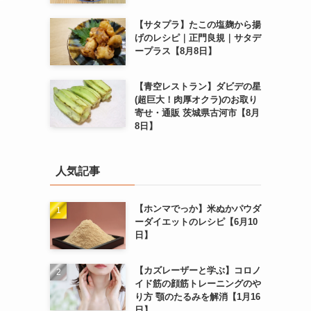
【サタプラ】たこの塩麹から揚
げのレシピ｜正門良規｜サタデ
ープラス【8月8日】
【青空レストラン】ダビデの星
(超巨大！肉厚オクラ)のお取り
寄せ・通販 茨城県古河市【8月
8日】
人気記事
【ホンマでっか】米ぬかパウダ
ーダイエットのレシピ【6月10
日】
【カズレーザーと学ぶ】コロノ
イド筋の顔筋トレーニングのや
り方 顎のたるみを解消【1月16
日】