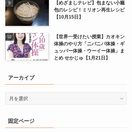
【めざましテレビ】包まない小籠
包のレシピ！ミリオン再生レシピ
【10月15日】
【世界一受けたい授業】カオキン
体操のやり方「ニパニパ体操・ギ
ュッパー体操・ウーイー体操」ま
とめ せかじゅ【1月21日】
アーカイブ
ア
ー
カ
イ
固定ページ
ブ