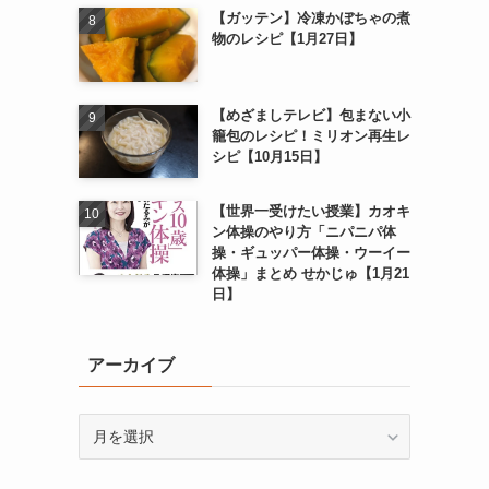
【ガッテン】冷凍かぼちゃの煮
物のレシピ【1月27日】
【めざましテレビ】包まない小
籠包のレシピ！ミリオン再生レ
シピ【10月15日】
【世界一受けたい授業】カオキ
ン体操のやり方「ニパニパ体
操・ギュッパー体操・ウーイー
体操」まとめ せかじゅ【1月21
日】
アーカイブ
ア
ー
カ