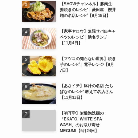
【SHOWチャンネル】豚肉生
姜焼きのレシピ｜菱田屋｜櫻井
翔の名店レシピ【9月18日】
【家事ヤロウ】無限サバ缶キャ
ベツのレシピ｜浜名ランチ
【11月4日】
【マツコの知らない世界】焼き
芋のレシピ｜電子レンジ【9月
7日】
【あさイチ】豚汁の名店 たち
ばなのレシピ 教えて名店さん
【11月13日】
【初耳学】炭酸泡洗顔の
「EKATO. WHITE SPA
WASH」のお取り寄せ
MEGUMI【5月24日】