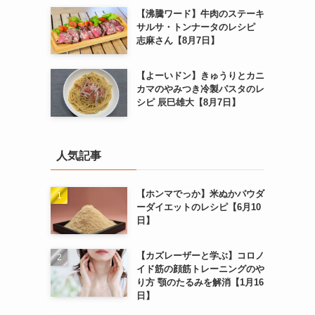
【沸騰ワード】牛肉のステーキ
サルサ・トンナータのレシピ
志麻さん【8月7日】
【よーいドン】きゅうりとカニ
カマのやみつき冷製パスタのレ
シピ 辰巳雄大【8月7日】
人気記事
【ホンマでっか】米ぬかパウダ
ーダイエットのレシピ【6月10
日】
【カズレーザーと学ぶ】コロノ
イド筋の顔筋トレーニングのや
り方 顎のたるみを解消【1月16
日】