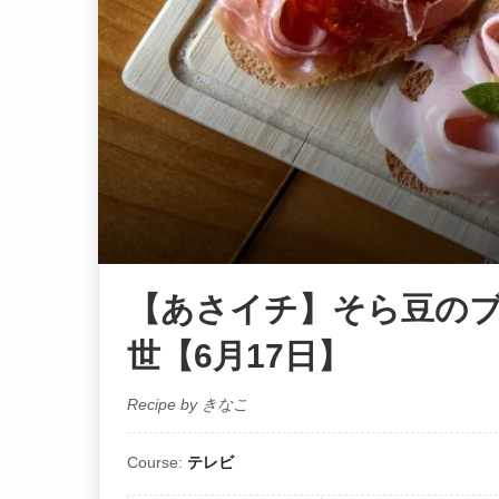
【あさイチ】そら豆のブ
世【6月17日】
Recipe by きなこ
Course:
テレビ