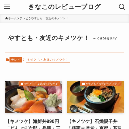
きなこのレビューブログ
ホーム
テレビ
やすとも・友近のキメツケ！
やすとも・友近のキメツケ！
– category
–
テレビ
やすとも・友近のキメツケ！
やすとも・友近のキメツケ！
やすとも・友近のキメツケ！
【キメツケ】海鮮丼990円
【キメツケ】石焼親子丼
「どんぶり次郎」兵庫・三
「侘家古暦堂」京都・花見