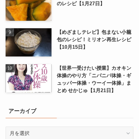
のレシピ【1月27日】
【めざましテレビ】包まない小籠
包のレシピ！ミリオン再生レシピ
【10月15日】
【世界一受けたい授業】カオキン
体操のやり方「ニパニパ体操・ギ
ュッパー体操・ウーイー体操」ま
とめ せかじゅ【1月21日】
アーカイブ
ア
ー