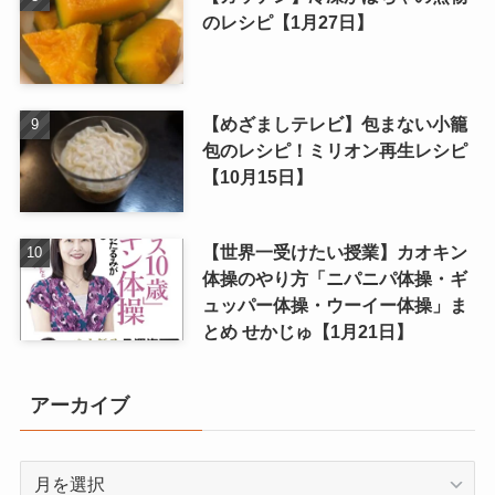
のレシピ【1月27日】
【めざましテレビ】包まない小籠
包のレシピ！ミリオン再生レシピ
【10月15日】
【世界一受けたい授業】カオキン
体操のやり方「ニパニパ体操・ギ
ュッパー体操・ウーイー体操」ま
とめ せかじゅ【1月21日】
アーカイブ
ア