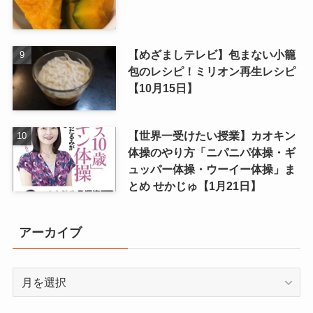
【めざましテレビ】包まない小籠
包のレシピ！ミリオン再生レシピ
【10月15日】
【世界一受けたい授業】カオキン
体操のやり方「ニパニパ体操・ギ
ュッパー体操・ウーイー体操」ま
とめ せかじゅ【1月21日】
アーカイブ
ア
ー
カ