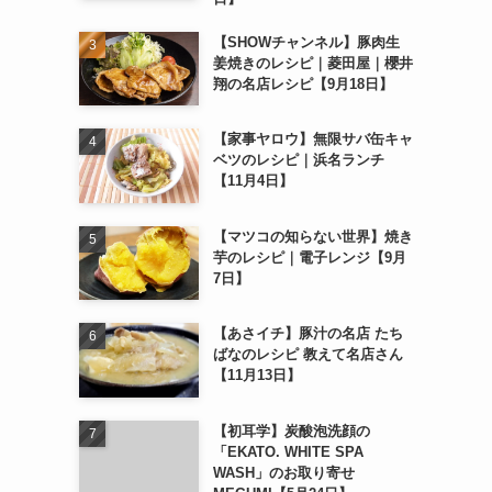
【SHOWチャンネル】豚肉生
姜焼きのレシピ｜菱田屋｜櫻井
翔の名店レシピ【9月18日】
【家事ヤロウ】無限サバ缶キャ
ベツのレシピ｜浜名ランチ
【11月4日】
【マツコの知らない世界】焼き
芋のレシピ｜電子レンジ【9月
7日】
【あさイチ】豚汁の名店 たち
ばなのレシピ 教えて名店さん
【11月13日】
【初耳学】炭酸泡洗顔の
「EKATO. WHITE SPA
WASH」のお取り寄せ