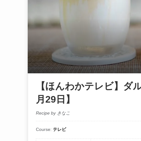
【ほんわかテレビ】ダル
月29日】
Recipe by きなこ
Course:
テレビ