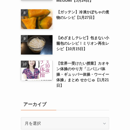
MEGUMI【5月24日】
【ガッテン】冷凍かぼちゃの煮
物のレシピ【1月27日】
【めざましテレビ】包まない小
籠包のレシピ！ミリオン再生レ
シピ【10月15日】
【世界一受けたい授業】カオキ
ン体操のやり方「ニパニパ体
操・ギュッパー体操・ウーイー
体操」まとめ せかじゅ【1月21
日】
アーカイブ
ア
ー