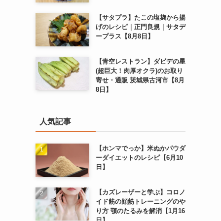
【サタプラ】たこの塩麹から揚
げのレシピ｜正門良規｜サタデ
ープラス【8月8日】
【青空レストラン】ダビデの星
(超巨大！肉厚オクラ)のお取り
寄せ・通販 茨城県古河市【8月
8日】
人気記事
【ホンマでっか】米ぬかパウダ
ーダイエットのレシピ【6月10
日】
【カズレーザーと学ぶ】コロノ
イド筋の顔筋トレーニングのや
り方 顎のたるみを解消【1月16
日】