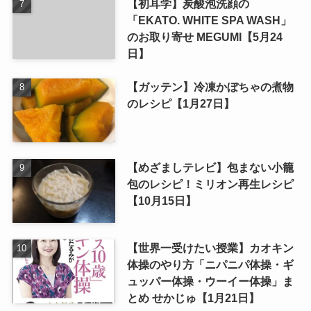
【初耳学】炭酸泡洗顔の
「EKATO. WHITE SPA WASH」
のお取り寄せ MEGUMI【5月24
日】
【ガッテン】冷凍かぼちゃの煮物
のレシピ【1月27日】
【めざましテレビ】包まない小籠
包のレシピ！ミリオン再生レシピ
【10月15日】
【世界一受けたい授業】カオキン
体操のやり方「ニパニパ体操・ギ
ュッパー体操・ウーイー体操」ま
とめ せかじゅ【1月21日】