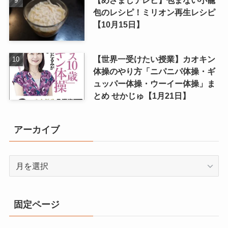
【めざましテレビ】包まない小籠
包のレシピ！ミリオン再生レシピ
【10月15日】
【世界一受けたい授業】カオキン
体操のやり方「ニパニパ体操・ギ
ュッパー体操・ウーイー体操」ま
とめ せかじゅ【1月21日】
アーカイブ
ア
ー
カ
イ
固定ページ
ブ