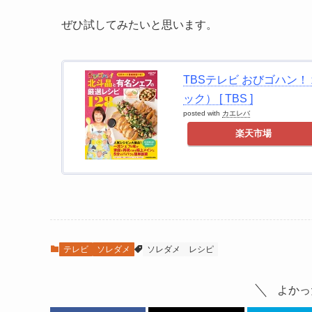
ぜひ試してみたいと思います。
TBSテレビ おびゴハン
ック） [ TBS ]
posted with
カエレバ
楽天市場
テレビ
ソレダメ
ソレダメ
レシピ
よかっ