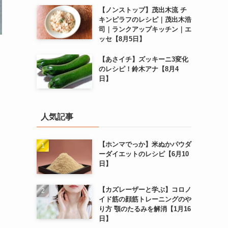
【ノンストップ】茂出木流 チ
キンピラフのレシピ｜茂出木浩
司｜ランクアップキッチン｜エ
ッセ【8月5日】
【あさイチ】ズッキーニ3変化
のレシピ！鈴木アナ【8月4
日】
人気記事
【ホンマでっか】米ぬかパウダ
ーダイエットのレシピ【6月10
日】
【カズレーザーと学ぶ】コロノ
イド筋の顔筋トレーニングのや
り方 顎のたるみを解消【1月16
日】