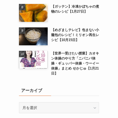
【ガッテン】冷凍かぼちゃの煮
物のレシピ【1月27日】
【めざましテレビ】包まない小
籠包のレシピ！ミリオン再生レ
シピ【10月15日】
【世界一受けたい授業】カオキ
ン体操のやり方「ニパニパ体
操・ギュッパー体操・ウーイー
体操」まとめ せかじゅ【1月21
日】
アーカイブ
ア
ー
カ