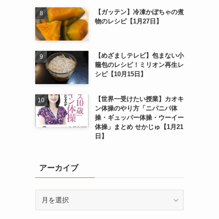
【ガッテン】冷凍かぼちゃの煮
物のレシピ【1月27日】
【めざましテレビ】包まない小
籠包のレシピ！ミリオン再生レ
シピ【10月15日】
【世界一受けたい授業】カオキ
ン体操のやり方「ニパニパ体
操・ギュッパー体操・ウーイー
体操」まとめ せかじゅ【1月21
日】
アーカイブ
ア
ー
カ