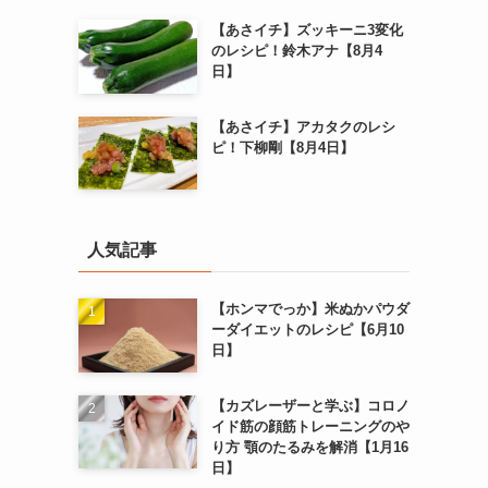
【あさイチ】ズッキーニ3変化
のレシピ！鈴木アナ【8月4
日】
【あさイチ】アカタクのレシ
ピ！下柳剛【8月4日】
人気記事
【ホンマでっか】米ぬかパウダ
ーダイエットのレシピ【6月10
日】
【カズレーザーと学ぶ】コロノ
イド筋の顔筋トレーニングのや
り方 顎のたるみを解消【1月16
日】