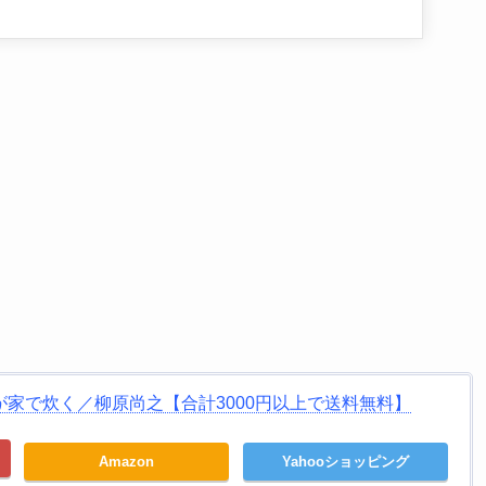
家で炊く／柳原尚之【合計3000円以上で送料無料】
Amazon
Yahooショッピング