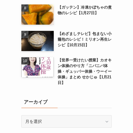
【ガッテン】冷凍かぼちゃの煮
物のレシピ【1月27日】
【めざましテレビ】包まない小
籠包のレシピ！ミリオン再生レ
シピ【10月15日】
【世界一受けたい授業】カオキ
ン体操のやり方「ニパニパ体
操・ギュッパー体操・ウーイー
体操」まとめ せかじゅ【1月21
日】
アーカイブ
ア
ー
カ