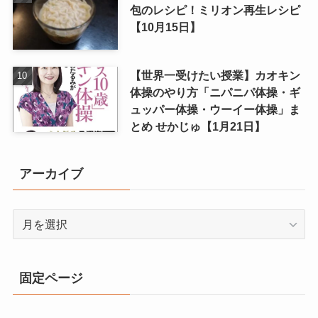
包のレシピ！ミリオン再生レシピ
【10月15日】
【世界一受けたい授業】カオキン
体操のやり方「ニパニパ体操・ギ
ュッパー体操・ウーイー体操」ま
とめ せかじゅ【1月21日】
アーカイブ
ア
ー
カ
イ
固定ページ
ブ