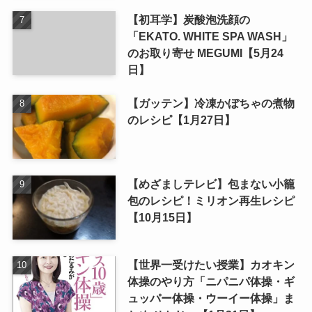
【初耳学】炭酸泡洗顔の
「EKATO. WHITE SPA WASH」
のお取り寄せ MEGUMI【5月24
日】
【ガッテン】冷凍かぼちゃの煮物
のレシピ【1月27日】
【めざましテレビ】包まない小籠
包のレシピ！ミリオン再生レシピ
【10月15日】
【世界一受けたい授業】カオキン
体操のやり方「ニパニパ体操・ギ
ュッパー体操・ウーイー体操」ま