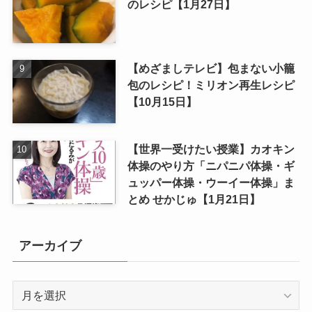
のレシピ【1月27日】
【めざましテレビ】包まない小籠
包のレシピ！ミリオン再生レシピ
【10月15日】
【世界一受けたい授業】カオキン
体操のやり方「ニパニパ体操・ギ
ュッパー体操・ウーイー体操」ま
とめ せかじゅ【1月21日】
アーカイブ
ア
ー