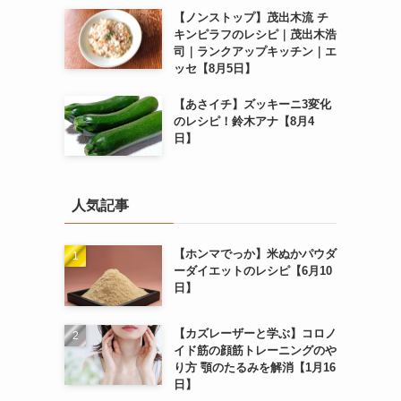
【ノンストップ】茂出木流 チ
キンピラフのレシピ｜茂出木浩
司｜ランクアップキッチン｜エ
ッセ【8月5日】
【あさイチ】ズッキーニ3変化
のレシピ！鈴木アナ【8月4
日】
人気記事
【ホンマでっか】米ぬかパウダ
ーダイエットのレシピ【6月10
日】
【カズレーザーと学ぶ】コロノ
イド筋の顔筋トレーニングのや
り方 顎のたるみを解消【1月16
日】