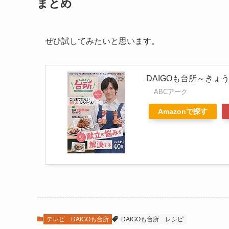
まとめ
ぜひ試してみたいと思います。
DAIGOも台所～きょ
ABCアーク
Amazonで探す
テレビ
DAIGOも台所
DAIGOも台所
レシピ