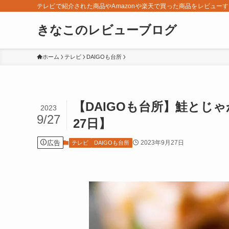
テレビで紹介された商品やAmazonや楽天で買った商品をレビュー
きなこのレビューブログ
ホーム
テレビ
DAIGOも台所
【DAIGOも台所】鮭とじ
2023
9/27
27日】
広告
2023年9月27日
テレビ
DAIGOも台所