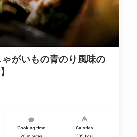
とじゃがいもの青のり風味の
日】
Cooking time
Calories
20
minutes
399
kcal