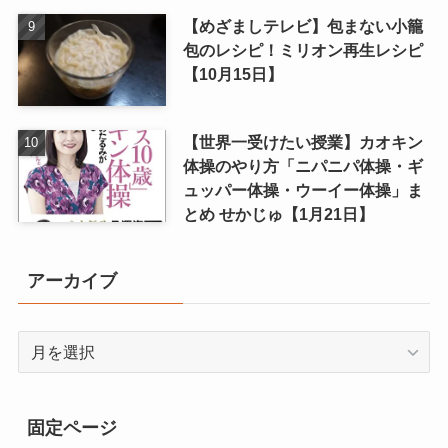
【めざましテレビ】包まない小籠
包のレシピ！ミリオン再生レシピ
【10月15日】
【世界一受けたい授業】カオキン
体操のやり方「ニパニパ体操・ギ
ュッパー体操・ウーイー体操」ま
とめ せかじゅ【1月21日】
アーカイブ
ア
ー
カ
イ
固定ページ
ブ