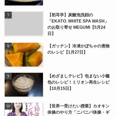
【初耳学】炭酸泡洗顔の
「EKATO. WHITE SPA WASH」
のお取り寄せ MEGUMI【5月24
日】
【ガッテン】冷凍かぼちゃの煮物
のレシピ【1月27日】
【めざましテレビ】包まない小籠
包のレシピ！ミリオン再生レシピ
【10月15日】
【世界一受けたい授業】カオキン
体操のやり方「ニパニパ体操・ギ