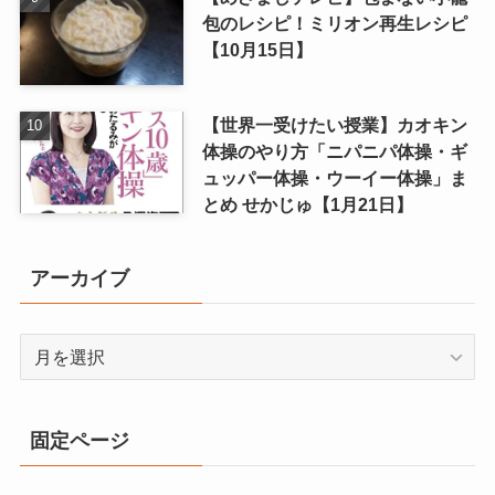
包のレシピ！ミリオン再生レシピ
【10月15日】
【世界一受けたい授業】カオキン
体操のやり方「ニパニパ体操・ギ
ュッパー体操・ウーイー体操」ま
とめ せかじゅ【1月21日】
アーカイブ
ア
ー
カ
イ
固定ページ
ブ