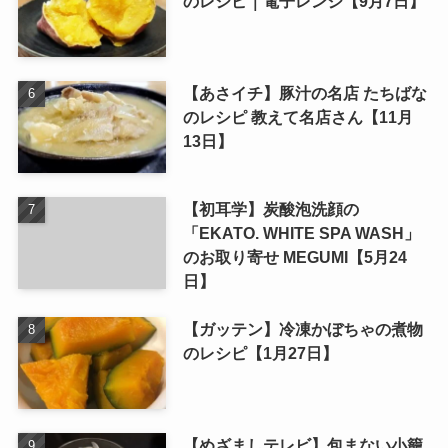
のレシピ｜電子レンジ【9月7日】
【あさイチ】豚汁の名店 たちばな
のレシピ 教えて名店さん【11月
13日】
【初耳学】炭酸泡洗顔の
「EKATO. WHITE SPA WASH」
のお取り寄せ MEGUMI【5月24
日】
【ガッテン】冷凍かぼちゃの煮物
のレシピ【1月27日】
【めざましテレビ】包まない小籠