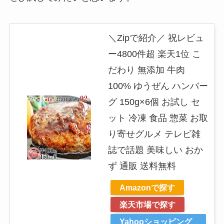
＼Zipで紹介／ 祝レビュ
ー4800件超 楽天1位 こ
だわり 無添加 牛肉
100% ゆうぜん ハンバー
グ 150g×6個 お試し セ
ット 冷凍 食品 惣菜 お取
り寄せグルメ テレビ雑
誌で話題 美味しい おか
ず 通販 送料無料
Amazonで探す
楽天市場で探す
Yahooショッピング