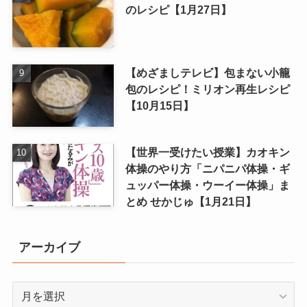
のレシピ【1月27日】
【めざましテレビ】包まない小籠
包のレシピ！ミリオン再生レシピ
【10月15日】
【世界一受けたい授業】カオキン
体操のやり方「ニパニパ体操・ギ
ュッパー体操・ウーイー体操」ま
とめ せかじゅ【1月21日】
アーカイブ
ア
ー