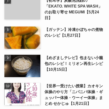
【初耳学】炭酸泡洗顔の
「EKATO. WHITE SPA WASH」
のお取り寄せ MEGUMI【5月24
日】
【ガッテン】冷凍かぼちゃの煮物
のレシピ【1月27日】
【めざましテレビ】包まない小籠
包のレシピ！ミリオン再生レシピ
【10月15日】
【世界一受けたい授業】カオキン
体操のやり方「ニパニパ体操・ギ
ュッパー体操・ウーイー体操」ま
とめ せかじゅ【1月21日】