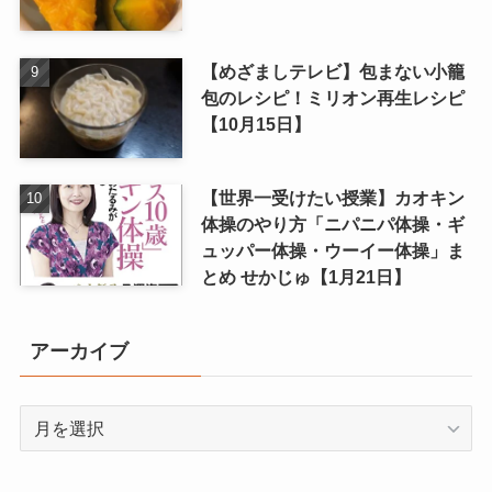
【めざましテレビ】包まない小籠
包のレシピ！ミリオン再生レシピ
【10月15日】
【世界一受けたい授業】カオキン
体操のやり方「ニパニパ体操・ギ
ュッパー体操・ウーイー体操」ま
とめ せかじゅ【1月21日】
アーカイブ
ア
ー
カ