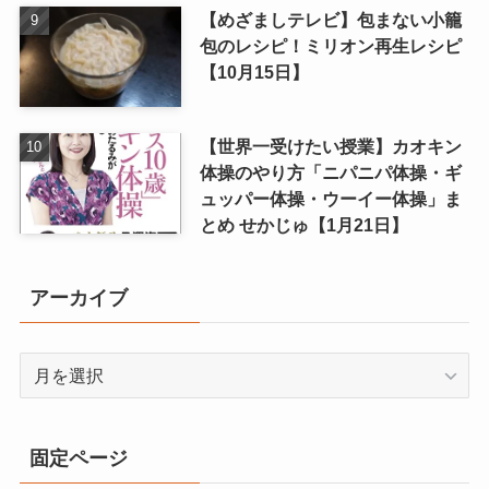
【めざましテレビ】包まない小籠
包のレシピ！ミリオン再生レシピ
【10月15日】
【世界一受けたい授業】カオキン
体操のやり方「ニパニパ体操・ギ
ュッパー体操・ウーイー体操」ま
とめ せかじゅ【1月21日】
アーカイブ
ア
ー
カ
イ
固定ページ
ブ