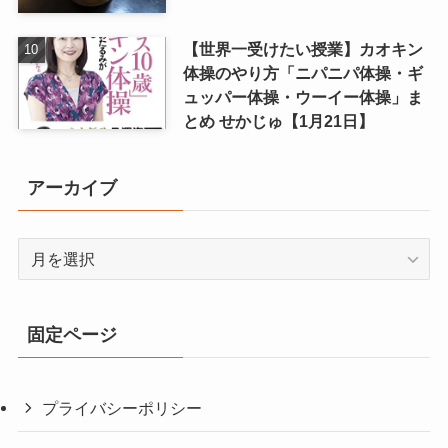
【世界一受けたい授業】カオキン
体操のやり方「ニパニパ体操・ギ
ュッパー体操・ウーイー体操」ま
とめ せかじゅ【1月21日】
アーカイブ
ア
ー
カ
イ
固定ページ
ブ
プライバシーポリシー