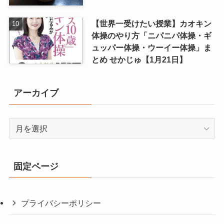
【世界一受けたい授業】カオキン
体操のやり方「ニパニパ体操・ギ
ュッパー体操・ウーイー体操」ま
とめ せかじゅ【1月21日】
アーカイブ
ア
ー
カ
イ
固定ページ
ブ
プライバシーポリシー