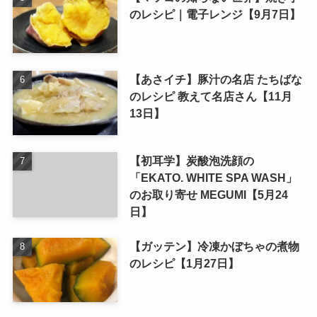
ツのレシピ｜浜名ランチ【11月4
日】
【マツコの知らない世界】焼き芋
のレシピ｜電子レンジ【9月7日】
【あさイチ】豚汁の名店 たちばな
のレシピ 教えて名店さん【11月
13日】
【初耳学】炭酸泡洗顔の
「EKATO. WHITE SPA WASH」
のお取り寄せ MEGUMI【5月24
日】