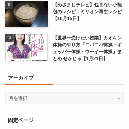
【ガッテン】冷凍かぼちゃの煮物
のレシピ【1月27日】
【めざましテレビ】包まない小籠
包のレシピ！ミリオン再生レシピ
【10月15日】
【世界一受けたい授業】カオキン
体操のやり方「ニパニパ体操・ギ
ュッパー体操・ウーイー体操」ま
とめ せかじゅ【1月21日】
アーカイブ
ア