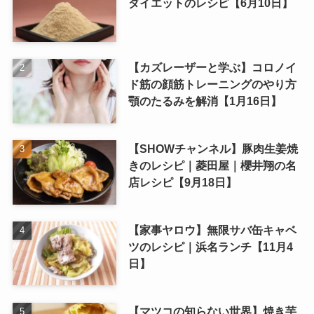
人気記事
【ホンマでっか】米ぬかパウダー
ダイエットのレシピ【6月10日】
【カズレーザーと学ぶ】コロノイ
ド筋の顔筋トレーニングのやり方
顎のたるみを解消【1月16日】
【SHOWチャンネル】豚肉生姜焼
きのレシピ｜菱田屋｜櫻井翔の名
店レシピ【9月18日】
【家事ヤロウ】無限サバ缶キャベ