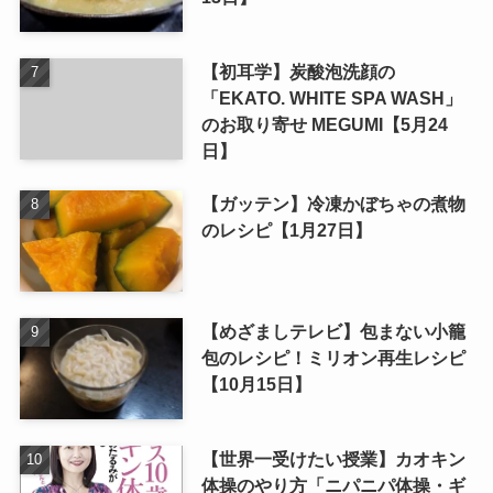
【初耳学】炭酸泡洗顔の
「EKATO. WHITE SPA WASH」
のお取り寄せ MEGUMI【5月24
日】
【ガッテン】冷凍かぼちゃの煮物
のレシピ【1月27日】
【めざましテレビ】包まない小籠
包のレシピ！ミリオン再生レシピ
【10月15日】
【世界一受けたい授業】カオキン
体操のやり方「ニパニパ体操・ギ