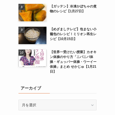
【ガッテン】冷凍かぼちゃの煮
物のレシピ【1月27日】
【めざましテレビ】包まない小
籠包のレシピ！ミリオン再生レ
シピ【10月15日】
【世界一受けたい授業】カオキ
ン体操のやり方「ニパニパ体
操・ギュッパー体操・ウーイー
体操」まとめ せかじゅ【1月21
日】
アーカイブ
ア
ー
カ