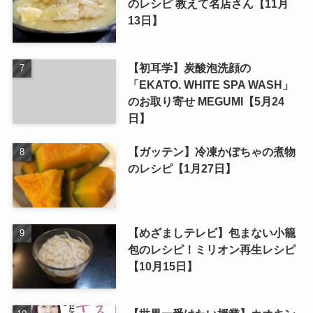
のレシピ 教えて名店さん【11月
13日】
【初耳学】炭酸泡洗顔の
「EKATO. WHITE SPA WASH」
のお取り寄せ MEGUMI【5月24
日】
【ガッテン】冷凍かぼちゃの煮物
のレシピ【1月27日】
【めざましテレビ】包まない小籠
包のレシピ！ミリオン再生レシピ
【10月15日】