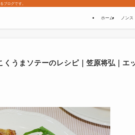
するブログです。
ホーム
ノンス
こくうまソテーのレシピ｜笠原将弘｜エ