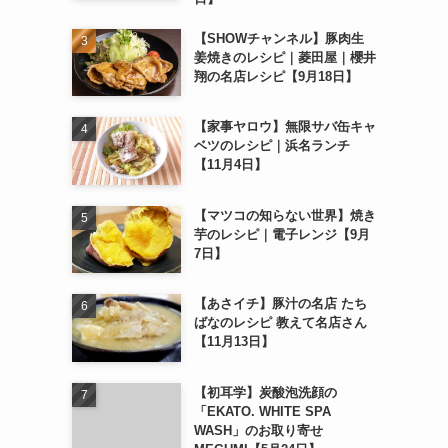
【SHOWチャンネル】豚肉生
姜焼きのレシピ｜菱田屋｜櫻井
翔の名店レシピ【9月18日】
【家事ヤロウ】無限サバ缶キャ
ベツのレシピ｜浜名ランチ
【11月4日】
【マツコの知らない世界】焼き
芋のレシピ｜電子レンジ【9月
7日】
【あさイチ】豚汁の名店 たち
ばなのレシピ 教えて名店さん
【11月13日】
【初耳学】炭酸泡洗顔の
「EKATO. WHITE SPA
WASH」のお取り寄せ