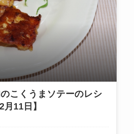
肉のこくうまソテーのレシ
月11日】