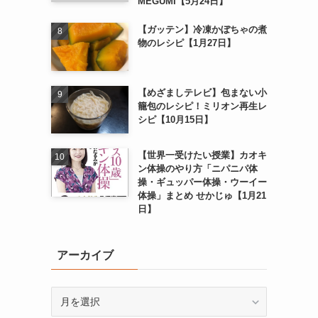
MEGUMI【5月24日】
【ガッテン】冷凍かぼちゃの煮
物のレシピ【1月27日】
【めざましテレビ】包まない小
籠包のレシピ！ミリオン再生レ
シピ【10月15日】
【世界一受けたい授業】カオキ
ン体操のやり方「ニパニパ体
操・ギュッパー体操・ウーイー
体操」まとめ せかじゅ【1月21
日】
アーカイブ
ア
ー