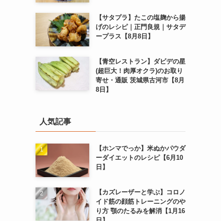
【サタプラ】たこの塩麹から揚
げのレシピ｜正門良規｜サタデ
ープラス【8月8日】
【青空レストラン】ダビデの星
(超巨大！肉厚オクラ)のお取り
寄せ・通販 茨城県古河市【8月
8日】
人気記事
【ホンマでっか】米ぬかパウダ
ーダイエットのレシピ【6月10
日】
【カズレーザーと学ぶ】コロノ
イド筋の顔筋トレーニングのや
り方 顎のたるみを解消【1月16
日】