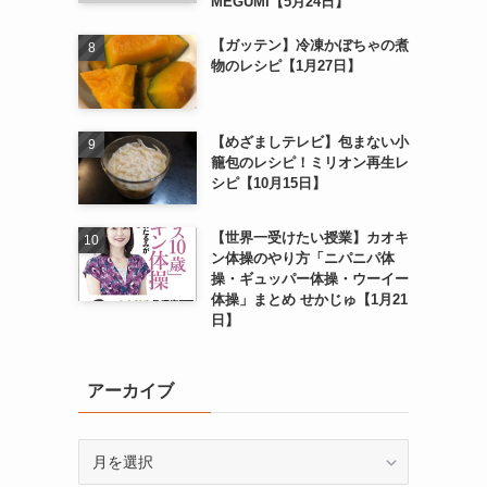
MEGUMI【5月24日】
【ガッテン】冷凍かぼちゃの煮
物のレシピ【1月27日】
【めざましテレビ】包まない小
籠包のレシピ！ミリオン再生レ
シピ【10月15日】
【世界一受けたい授業】カオキ
ン体操のやり方「ニパニパ体
操・ギュッパー体操・ウーイー
体操」まとめ せかじゅ【1月21
日】
アーカイブ
ア
ー