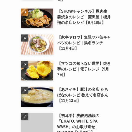
【SHOWチャンネル】豚肉生
姜焼きのレシピ｜菱田屋｜櫻井
翔の名店レシピ【9月18日】
【家事ヤロウ】無限サバ缶キャ
ベツのレシピ｜浜名ランチ
【11月4日】
【マツコの知らない世界】焼き
芋のレシピ｜電子レンジ【9月
7日】
【あさイチ】豚汁の名店 たち
ばなのレシピ 教えて名店さん
【11月13日】
【初耳学】炭酸泡洗顔の
「EKATO. WHITE SPA
WASH」のお取り寄せ