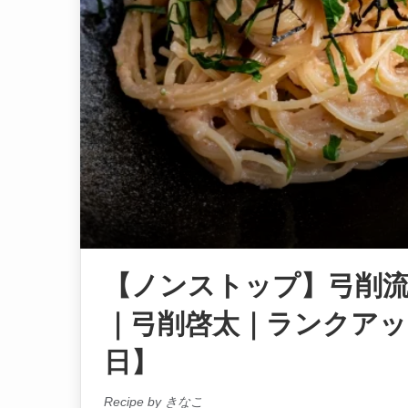
【ノンストップ】弓削
｜弓削啓太｜ランクアッ
日】
Recipe by きなこ