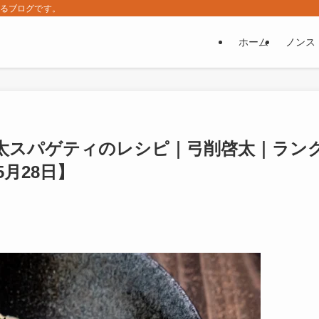
するブログです。
ホーム
ノンス
太スパゲティのレシピ｜弓削啓太｜ラン
月28日】