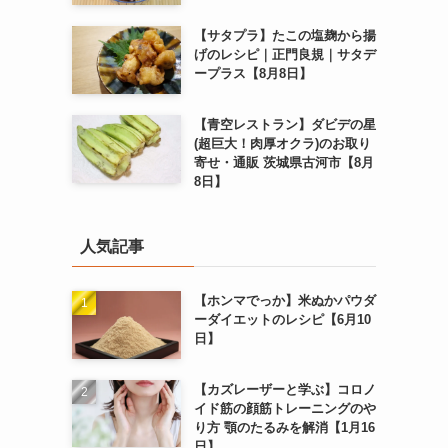
【サタプラ】たこの塩麹から揚
げのレシピ｜正門良規｜サタデ
ープラス【8月8日】
【青空レストラン】ダビデの星
(超巨大！肉厚オクラ)のお取り
寄せ・通販 茨城県古河市【8月
8日】
人気記事
【ホンマでっか】米ぬかパウダ
ーダイエットのレシピ【6月10
日】
【カズレーザーと学ぶ】コロノ
イド筋の顔筋トレーニングのや
り方 顎のたるみを解消【1月16
日】