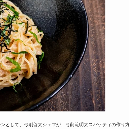
チンとして、弓削啓太シェフが、弓削流明太スパゲティの作り