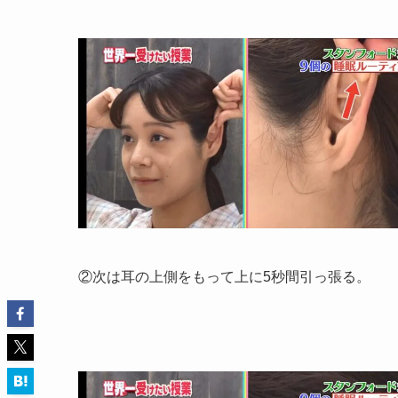
②次は耳の上側をもって上に5秒間引っ張る。