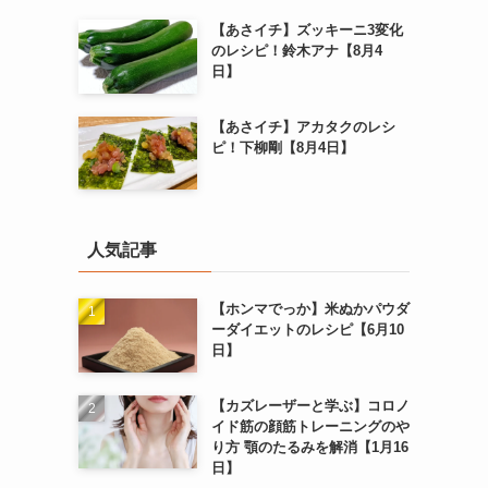
【あさイチ】ズッキーニ3変化
のレシピ！鈴木アナ【8月4
日】
【あさイチ】アカタクのレシ
ピ！下柳剛【8月4日】
人気記事
【ホンマでっか】米ぬかパウダ
ーダイエットのレシピ【6月10
日】
【カズレーザーと学ぶ】コロノ
イド筋の顔筋トレーニングのや
り方 顎のたるみを解消【1月16
日】