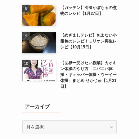
【ガッテン】冷凍かぼちゃの煮
物のレシピ【1月27日】
【めざましテレビ】包まない小
籠包のレシピ！ミリオン再生レ
シピ【10月15日】
【世界一受けたい授業】カオキ
ン体操のやり方「ニパニパ体
操・ギュッパー体操・ウーイー
体操」まとめ せかじゅ【1月21
日】
アーカイブ
ア
ー
カ