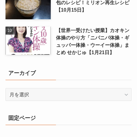
包のレシピ！ミリオン再生レシピ
【10月15日】
【世界一受けたい授業】カオキン
体操のやり方「ニパニパ体操・ギ
ュッパー体操・ウーイー体操」ま
とめ せかじゅ【1月21日】
アーカイブ
ア
ー
カ
イ
固定ページ
ブ