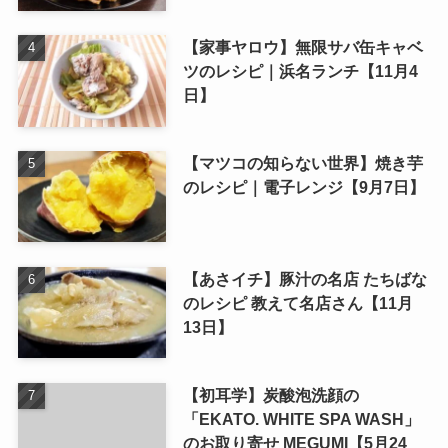
【家事ヤロウ】無限サバ缶キャベ
ツのレシピ｜浜名ランチ【11月4
日】
【マツコの知らない世界】焼き芋
のレシピ｜電子レンジ【9月7日】
【あさイチ】豚汁の名店 たちばな
のレシピ 教えて名店さん【11月
13日】
【初耳学】炭酸泡洗顔の
「EKATO. WHITE SPA WASH」
のお取り寄せ MEGUMI【5月24