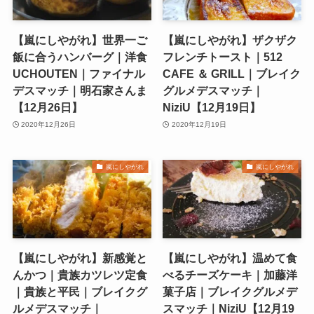
【嵐にしやがれ】世界一ご
【嵐にしやがれ】ザクザク
飯に合うハンバーグ｜洋食
フレンチトースト｜512
UCHOUTEN｜ファイナル
CAFE ＆ GRILL｜ブレイク
デスマッチ｜明石家さんま
グルメデスマッチ｜
【12月26日】
NiziU【12月19日】
2020年12月26日
2020年12月19日
嵐にしやがれ
嵐にしやがれ
【嵐にしやがれ】新感覚と
【嵐にしやがれ】温めて食
んかつ｜貴族カツレツ定食
べるチーズケーキ｜加藤洋
｜貴族と平民｜ブレイクグ
菓子店｜ブレイクグルメデ
ルメデスマッチ｜
スマッチ｜NiziU【12月19