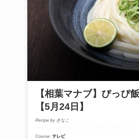
【相葉マナブ】ぴっぴ
【5月24日】
Recipe by きなこ
Course:
テレビ