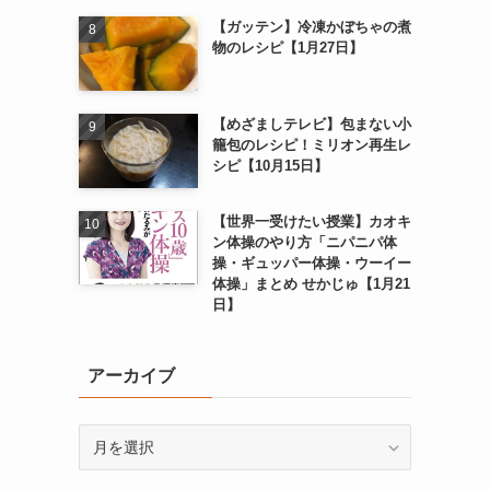
【ガッテン】冷凍かぼちゃの煮
物のレシピ【1月27日】
【めざましテレビ】包まない小
籠包のレシピ！ミリオン再生レ
シピ【10月15日】
【世界一受けたい授業】カオキ
ン体操のやり方「ニパニパ体
操・ギュッパー体操・ウーイー
体操」まとめ せかじゅ【1月21
日】
アーカイブ
ア
ー
カ