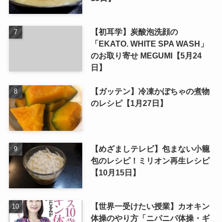
【初耳学】炭酸泡洗顔の
「EKATO. WHITE SPA WASH」
のお取り寄せ MEGUMI【5月24
日】
【ガッテン】冷凍かぼちゃの煮物
のレシピ【1月27日】
【めざましテレビ】包まない小籠
包のレシピ！ミリオン再生レシピ
【10月15日】
【世界一受けたい授業】カオキン
体操のやり方「ニパニパ体操・ギ