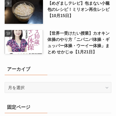
【めざましテレビ】包まない小籠
包のレシピ！ミリオン再生レシピ
【10月15日】
【世界一受けたい授業】カオキン
体操のやり方「ニパニパ体操・ギ
ュッパー体操・ウーイー体操」ま
とめ せかじゅ【1月21日】
アーカイブ
ア
ー
カ
イ
固定ページ
ブ