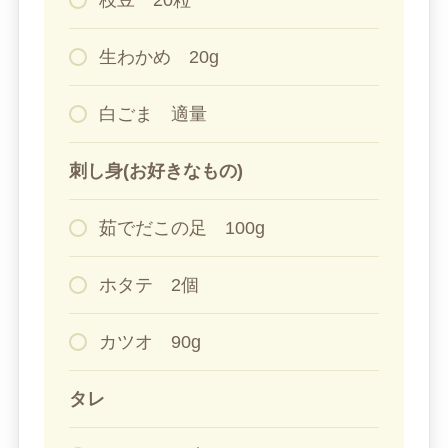
枝豆 20粒
生わかめ 20g
白ごま 適量
刺し身(お好きなもの)
茹でだこの足 100g
ホタテ 2個
カツオ 90g
タレ