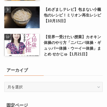
【めざましテレビ】包まない小籠
包のレシピ！ミリオン再生レシピ
【10月15日】
【世界一受けたい授業】カオキン
体操のやり方「ニパニパ体操・ギ
ュッパー体操・ウーイー体操」ま
とめ せかじゅ【1月21日】
アーカイブ
ア
ー
カ
イ
固定ページ