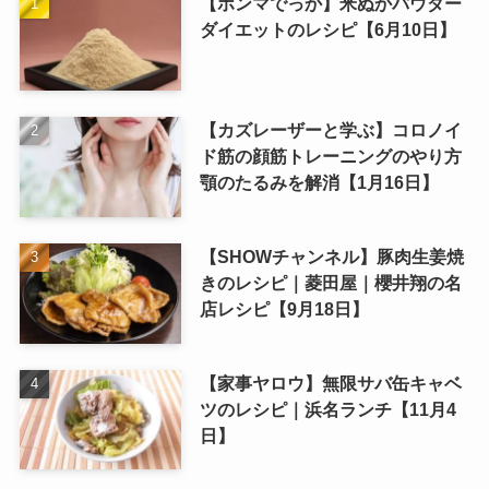
【ホンマでっか】米ぬかパウダー
ダイエットのレシピ【6月10日】
【カズレーザーと学ぶ】コロノイ
ド筋の顔筋トレーニングのやり方
顎のたるみを解消【1月16日】
【SHOWチャンネル】豚肉生姜焼
きのレシピ｜菱田屋｜櫻井翔の名
店レシピ【9月18日】
【家事ヤロウ】無限サバ缶キャベ
ツのレシピ｜浜名ランチ【11月4
日】