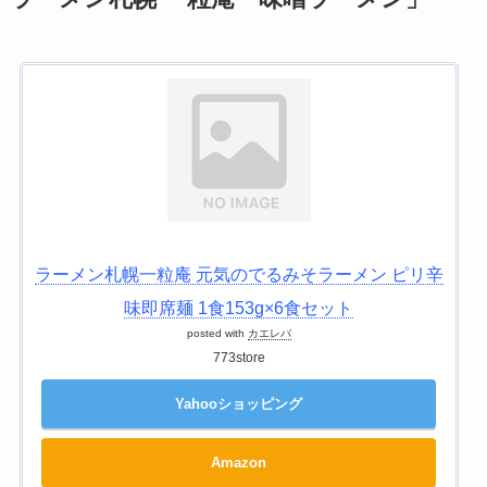
ラーメン札幌一粒庵 元気のでるみそラーメン ピリ辛
味即席麺 1食153g×6食セット
posted with
カエレバ
773store
Yahooショッピング
Amazon