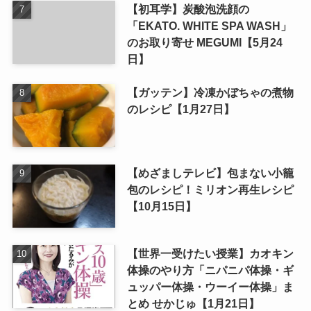
【初耳学】炭酸泡洗顔の
「EKATO. WHITE SPA WASH」
のお取り寄せ MEGUMI【5月24
日】
【ガッテン】冷凍かぼちゃの煮物
のレシピ【1月27日】
【めざましテレビ】包まない小籠
包のレシピ！ミリオン再生レシピ
【10月15日】
【世界一受けたい授業】カオキン
体操のやり方「ニパニパ体操・ギ
ュッパー体操・ウーイー体操」ま
とめ せかじゅ【1月21日】