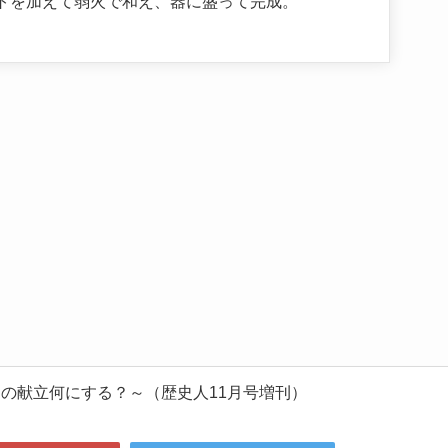
トを加えて弱火で和え、器に盛って完成。
うの献立何にする？～（歴史人11月号増刊）