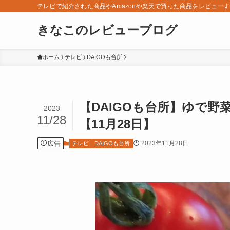
テレビで紹介された商品やAmazonや楽天で買った商品をレビュー
きなこのレビューブログ
ホーム
テレビ
DAIGOも台所
【DAIGOも台所】ゆで
2023
11/28
【11月28日】
広告
2023年11月28日
テレビ
DAIGOも台所