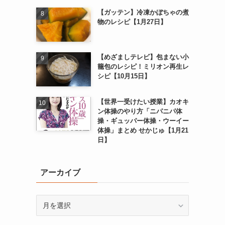
【ガッテン】冷凍かぼちゃの煮
物のレシピ【1月27日】
【めざましテレビ】包まない小
籠包のレシピ！ミリオン再生レ
シピ【10月15日】
【世界一受けたい授業】カオキ
ン体操のやり方「ニパニパ体
操・ギュッパー体操・ウーイー
体操」まとめ せかじゅ【1月21
日】
アーカイブ
ア
ー
カ