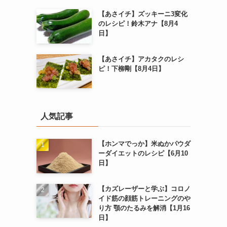
【あさイチ】ズッキーニ3変化
のレシピ！鈴木アナ【8月4
日】
【あさイチ】アカタクのレシ
ピ！下柳剛【8月4日】
人気記事
【ホンマでっか】米ぬかパウダ
ーダイエットのレシピ【6月10
日】
【カズレーザーと学ぶ】コロノ
イド筋の顔筋トレーニングのや
り方 顎のたるみを解消【1月16
日】