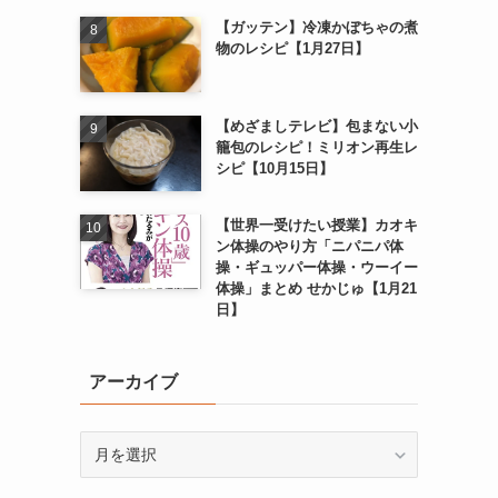
【ガッテン】冷凍かぼちゃの煮
物のレシピ【1月27日】
【めざましテレビ】包まない小
籠包のレシピ！ミリオン再生レ
シピ【10月15日】
【世界一受けたい授業】カオキ
ン体操のやり方「ニパニパ体
操・ギュッパー体操・ウーイー
体操」まとめ せかじゅ【1月21
日】
アーカイブ
ア
ー
カ