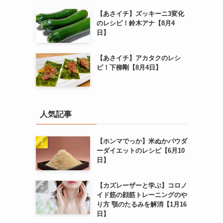
【あさイチ】ズッキーニ3変化
のレシピ！鈴木アナ【8月4
日】
【あさイチ】アカタクのレシ
ピ！下柳剛【8月4日】
人気記事
【ホンマでっか】米ぬかパウダ
ーダイエットのレシピ【6月10
日】
【カズレーザーと学ぶ】コロノ
イド筋の顔筋トレーニングのや
り方 顎のたるみを解消【1月16
日】