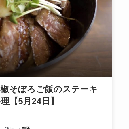
山椒そぼろご飯のステーキ
理【5月24日】
Difficulty:
普通