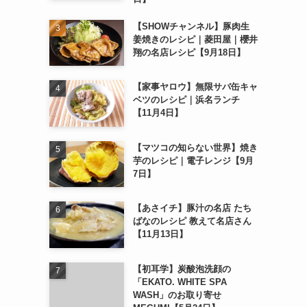
【SHOWチャンネル】豚肉生
姜焼きのレシピ｜菱田屋｜櫻井
翔の名店レシピ【9月18日】
【家事ヤロウ】無限サバ缶キャ
ベツのレシピ｜浜名ランチ
【11月4日】
【マツコの知らない世界】焼き
芋のレシピ｜電子レンジ【9月
7日】
【あさイチ】豚汁の名店 たち
ばなのレシピ 教えて名店さん
【11月13日】
【初耳学】炭酸泡洗顔の
「EKATO. WHITE SPA
WASH」のお取り寄せ