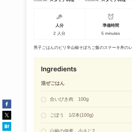
人分
準備時間
2
人分
5
minutes
男子ごはんのピリ辛山椒そぼろご飯のステーキ丼の
Ingredients
混ぜごはん
合いびき肉 100g
ごぼう 1/2本(100g)
山椒の佃煮 小さじ2