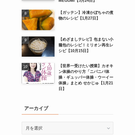
MEGUMI【5月24日】
【ガッテン】冷凍かぼちゃの煮
物のレシピ【1月27日】
【めざましテレビ】包まない小
籠包のレシピ！ミリオン再生レ
シピ【10月15日】
【世界一受けたい授業】カオキ
ン体操のやり方「ニパニパ体
操・ギュッパー体操・ウーイー
体操」まとめ せかじゅ【1月21
日】
アーカイブ
ア
ー