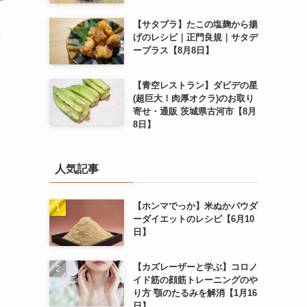
【サタプラ】たこの塩麹から揚
し
げのレシピ｜正門良規｜サタデ
ープラス【8月8日】
【青空レストラン】ダビデの星
(超巨大！肉厚オクラ)のお取り
寄せ・通販 茨城県古河市【8月
8日】
人気記事
【ホンマでっか】米ぬかパウダ
ーダイエットのレシピ【6月10
日】
【カズレーザーと学ぶ】コロノ
イド筋の顔筋トレーニングのや
り方 顎のたるみを解消【1月16
日】