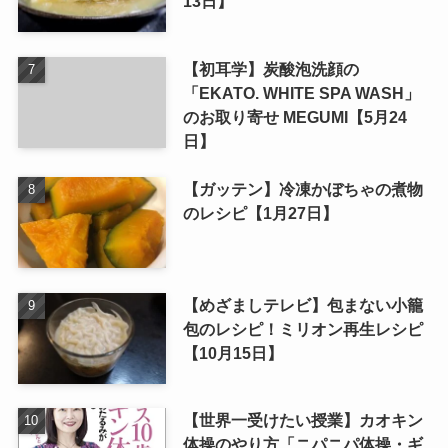
13日】
【初耳学】炭酸泡洗顔の
「EKATO. WHITE SPA WASH」
のお取り寄せ MEGUMI【5月24
日】
【ガッテン】冷凍かぼちゃの煮物
のレシピ【1月27日】
【めざましテレビ】包まない小籠
包のレシピ！ミリオン再生レシピ
【10月15日】
【世界一受けたい授業】カオキン
体操のやり方「ニパニパ体操・ギ