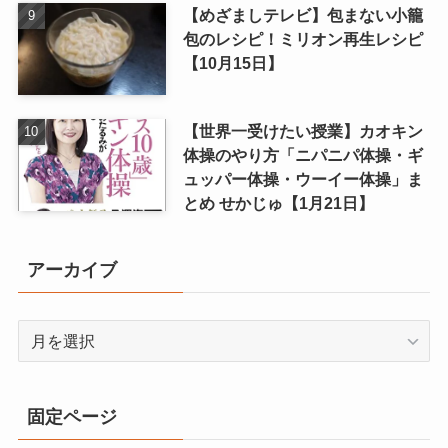
【めざましテレビ】包まない小籠
包のレシピ！ミリオン再生レシピ
【10月15日】
【世界一受けたい授業】カオキン
体操のやり方「ニパニパ体操・ギ
ュッパー体操・ウーイー体操」ま
とめ せかじゅ【1月21日】
アーカイブ
ア
ー
カ
イ
固定ページ
ブ