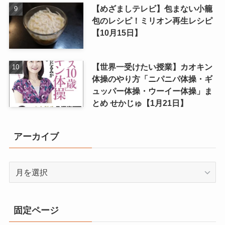
【めざましテレビ】包まない小籠
包のレシピ！ミリオン再生レシピ
【10月15日】
【世界一受けたい授業】カオキン
体操のやり方「ニパニパ体操・ギ
ュッパー体操・ウーイー体操」ま
とめ せかじゅ【1月21日】
アーカイブ
ア
ー
カ
イ
固定ページ
ブ